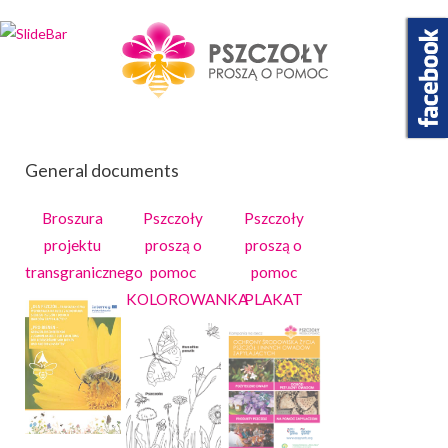
Wybierz projekt
który Cię interesuje
General documents
Broszura
Pszczoły
Pszczoły
projektu
proszą o
proszą o
transgranicznego
pomoc
pomoc
KOLOROWANKA
PLAKAT