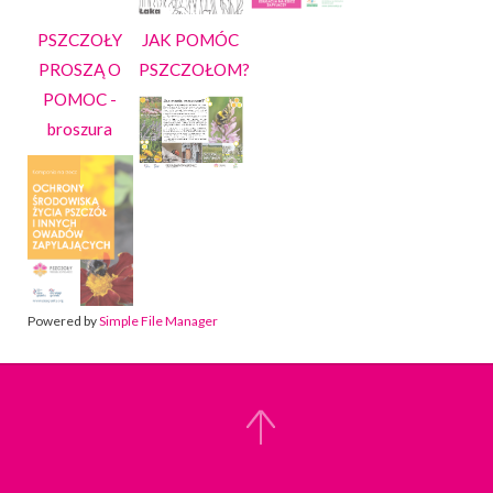
PSZCZOŁY
JAK POMÓC
PROSZĄ O
PSZCZOŁOM?
POMOC -
broszura
Powered by
Simple File Manager