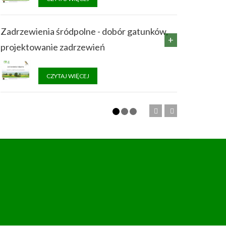
Zadrzewienia śródpolne - dobór gatunków,
projektowanie zadrzewień
CZYTAJ WIĘCEJ