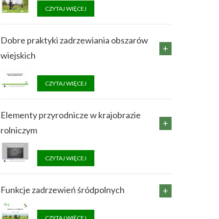
CZYTAJ WIĘCEJ
Dobre praktyki zadrzewiania obszarów
wiejskich
CZYTAJ WIĘCEJ
Elementy przyrodnicze w krajobrazie
rolniczym
CZYTAJ WIĘCEJ
Funkcje zadrzewień śródpolnych
CZYTAJ WIĘCEJ